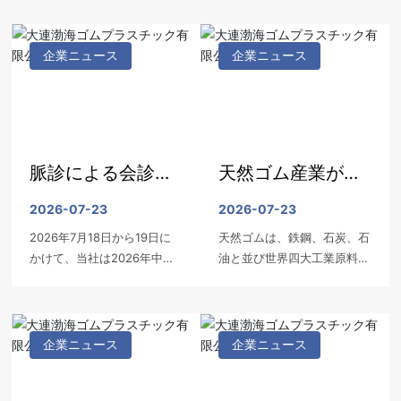
す。体積は微小ですが優れた
反発弾性により、油・ガス・
水の漏れを遮断し、静的・動
企業ニュース
企業ニュース
的の多様なシール環境に対応
します。
脈診による会診で
天然ゴム産業が史
発展を図り、心を
上最大の政策メリ
2026-07-23
2026-07-23
2026年7月18日から19日に
天然ゴムは、鉄鋼、石炭、石
一つにして未来像
ット期を迎える―
かけて、当社は2026年中間
油と並び世界四大工業原料の
を描く
―生産管理
経営分析会を開催しました。
一つであり、交通、医療、国
会長、株主、総経理をはじめ
防・軍需産業などの分野にお
とする経営陣および8名の基
いて代替がきかない戦略物資
層管理者代表が一同に出席し
である。しかし、中国は世界
企業ニュース
企業ニュース
ました。
最大の天然ゴム消費国かつ輸
入国であり、2025年の輸入