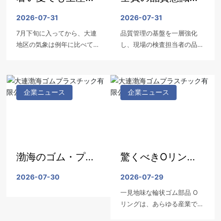
守る
強化し、製品品質
2026-07-31
2026-07-31
7月下旬に入ってから、大連
品質管理の基盤を一層強化
の防衛線を確固た
地区の気象は例年に比べて異
し、現場の検査担当者の品質
るものにする
常に暑く、最高気温は36℃
管理能力を向上させ、発生源
を超える日も見られます。本
から不良品の発生を抑制する
格的な酷暑期に入り、成形工
ため、当社はこのほど、現場
場内も非常に高温となってい
の検査員を対象に品質に関す
企業ニュース
企業ニュース
ます。正常な生産と出荷を確
る特別研修会を開催しまし
保するため、会社の経営陣は
た。
従業員の健康と安全を第一に
考え、暑さ対策として複数の
措置を講じ、生産の円滑な進
渤海のゴム・プラ
驚くべきOリン
行を図っています。主な取り
組みは以下のとおりです。
スチック製シール
グ：小さなリング
2026-07-30
2026-07-29
一見地味な輪状ゴム部品 O
は、安心してお選
が産業の安全を支
リングは、あらゆる産業で活
びいただけます。
える
用されるシールの核心部材で