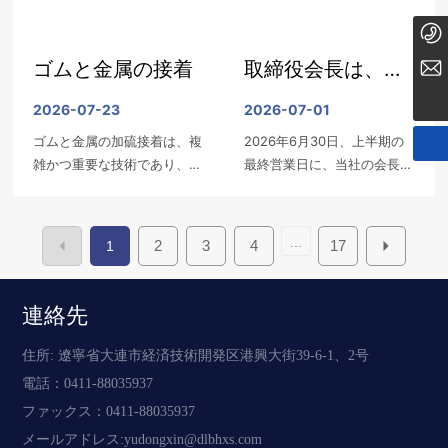
量は649万2千トンに達し、
対外依存度は80％を超え、
0411-88035937
自給率は25％にも満たない
ゴムと金属の接着
取締役会長は、上
liuchunhong@dlbhxs.com
状況にある。
半期の総括会議に
2026-07-23
2026-07-01
ゴムと金属の加硫接着は、複
2026年6月30日、上半期の
おいて、上級管理
雑かつ重要な技術であり、自
最終営業日に、当社の会長は
職に対する要請
動車、航空宇宙、機械、医療
経営陣と深い意見交換を行
機器などの各分野で広く応用
い、自身の成長の歩みを共有
と、若手基層管理
されています。加硫プロセス
するとともに、上級管理職に
...
2
3
4
17
1
により、ゴムと金属を強固に
求められる姿勢や、若手の現
者に対する期待を
接合し、それぞれの優れた特
場管理者に対する期待を示し
性—例えば、ゴムの弾性や耐
ました。
表明しました。
連絡先
振動性、金属の高強度や剛性
—を活かすことで、材料全体
住所: 遼寧省大連市経済技術開発区港興大街39-6-1、2号
の総合性能を向上させること
電話：
0411-88035937
ができます。本稿では、加硫
ファックス：0411-88035937
接着の原理、手法、応用およ
び課題の各側面から、ゴムと
メールアドレス:
yudongxin@dlbhxs.com